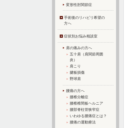
変形性肘関節症
手術後のリハビリ希望の
方へ
症状別お悩み相談室
肩の痛みの方へ
五十肩（肩関節周囲
炎）
肩こり
腱板損傷
野球肩
腰痛の方へ
腰椎分離症
腰椎椎間板ヘルニア
腰部脊柱管狭窄症
いわゆる腰痛症とは？
腰痛の運動療法