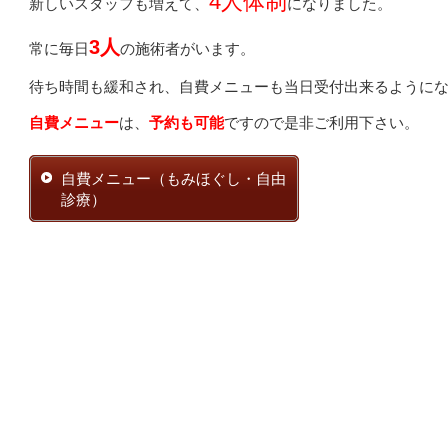
4人体制
新しいスタッフも増えて、
になりました。
3人
常に毎日
の施術者がいます。
待ち時間も緩和され、自費メニューも当日受付出来るように
自費メニュー
は、
予約も可能
ですので是非ご利用下さい。
自費メニュー（もみほぐし・自由
診療）