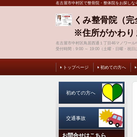
名古屋市中村区で整骨院・整体院をお探しな
くみ整骨院（完
※住所がかわり
名古屋市中村区鳥居西通１丁目46マノワール中
受付時間：
9:00 ～ 19:00（土曜・日曜・祝日
トップページ
初めての方へ
初めての方へ
交通事故
お問合せはこちら