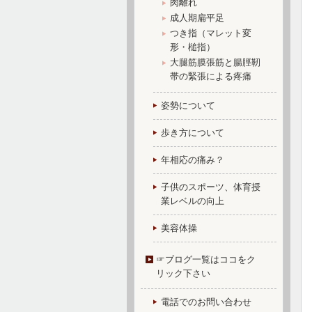
肉離れ
成人期扁平足
つき指（マレット変
形・槌指）
大腿筋膜張筋と腸脛靭
帯の緊張による疼痛
姿勢について
歩き方について
年相応の痛み？
子供のスポーツ、体育授
業レベルの向上
美容体操
☞ブログ一覧はココをク
リック下さい
電話でのお問い合わせ