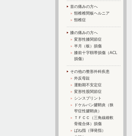
首の痛みの方へ
頸椎椎間板ヘルニア
頸椎症
膝の痛みの方へ
変形性膝関節症
半月（板）損傷
膝前十字靱帯損傷（ACL
損傷）
その他の整形外科疾患
外反母趾
運動期不安定症
変形性股関節症
シンスプリント
ドケルバン腱鞘炎（狭
窄症性腱鞘炎）
ＴＦＣＣ（三角線維軟
骨複合体）損傷
ばね指（弾発指）