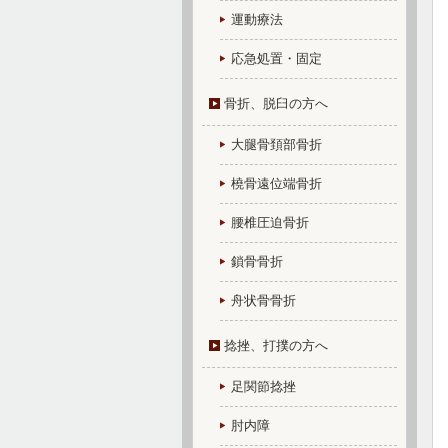
運動療法
応急処置・固定
骨折、脱臼の方へ
大腿骨頚部骨折
橈骨遠位端骨折
腰椎圧迫骨折
鎖骨骨折
舟状骨骨折
捻挫、打撲の方へ
足関節捻挫
肘内障