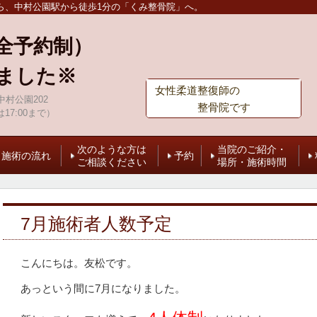
ら、中村公園駅から徒歩1分の「くみ整骨院」へ。
全予約制）
ました※
女性柔道整復師の
村公園202
整骨院です
は17:00まで）
次のような方は
当院のご紹介・
施術の流れ
予約
ご相談ください
場所・施術時間
7月施術者人数予定
こんにちは。友松です。
あっという間に7月になりました。