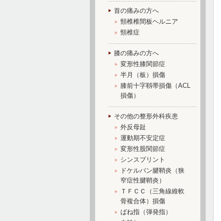
首の痛みの方へ
頸椎椎間板ヘルニア
頸椎症
膝の痛みの方へ
変形性膝関節症
半月（板）損傷
膝前十字靱帯損傷（ACL
損傷）
その他の整形外科疾患
外反母趾
運動期不安定症
変形性股関節症
シンスプリント
ドケルバン腱鞘炎（狭
窄症性腱鞘炎）
ＴＦＣＣ（三角線維軟
骨複合体）損傷
ばね指（弾発指）