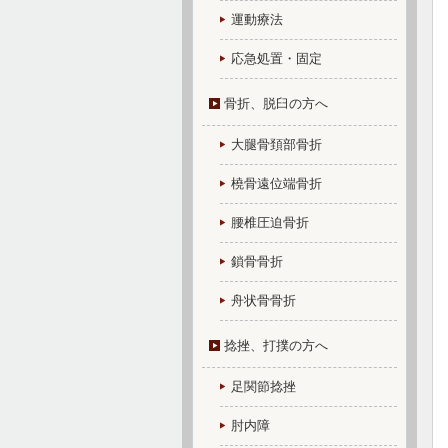
運動療法
応急処置・固定
骨折、脱臼の方へ
大腿骨頚部骨折
橈骨遠位端骨折
腰椎圧迫骨折
鎖骨骨折
舟状骨骨折
捻挫、打撲の方へ
足関節捻挫
肘内障