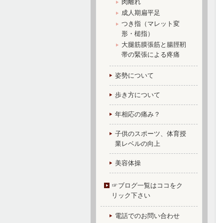
肉離れ
成人期扁平足
つき指（マレット変
形・槌指）
大腿筋膜張筋と腸脛靭
帯の緊張による疼痛
姿勢について
歩き方について
年相応の痛み？
子供のスポーツ、体育授
業レベルの向上
美容体操
☞ブログ一覧はココをク
リック下さい
電話でのお問い合わせ