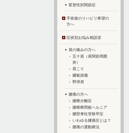
変形性肘関節症
手術後のリハビリ希望の
方へ
症状別お悩み相談室
肩の痛みの方へ
五十肩（肩関節周囲
炎）
肩こり
腱板損傷
野球肩
腰痛の方へ
腰椎分離症
腰椎椎間板ヘルニア
腰部脊柱管狭窄症
いわゆる腰痛症とは？
腰痛の運動療法