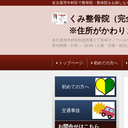
名古屋市中村区で整骨院・整体院をお探しな
くみ整骨院（完
※住所がかわり
名古屋市中村区鳥居西通１丁目46マノワール中
受付時間：
9:00 ～ 19:00（土曜・日曜・祝日
トップページ
初めての方へ
初めての方へ
交通事故
お問合せはこちら