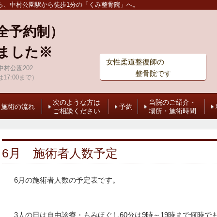
ら、中村公園駅から徒歩1分の「くみ整骨院」へ。
全予約制）
ました※
女性柔道整復師の
村公園202
整骨院です
は17:00まで）
次のような方は
当院のご紹介・
施術の流れ
予約
ご相談ください
場所・施術時間
6月 施術者人数予定
6月の施術者人数の予定表です。
3人の日は自由診療・もみほぐし60分は9時～19時まで何時で