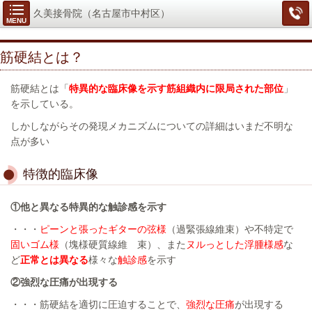
久美接骨院（名古屋市中村区）
MENU
筋硬結とは？
筋硬結とは「
特異的な臨床像を示す筋組織内に限局された部位
」
を示している。
しかしながらその発現メカニズムについての詳細はいまだ不明な
点が多い
特徴的臨床像
①他と異なる特異的な触診感を示す
・・・
ピーンと張ったギターの弦様
（過緊張線維束）や不特定で
固いゴム様
（塊様硬質線維 束）、また
ヌルっとした浮腫様感
な
ど
正常とは異なる
様々な
触診感
を示す
②強烈な圧痛が出現する
・・・筋硬結を適切に圧迫することで、
強烈な圧痛
が出現する