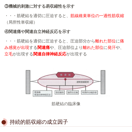
③機械的刺激に対する易収縮性を示す
・・・筋硬結を適切に圧迫すると、
筋線維束単位の一過性筋収縮
（局所性単収縮）
④関連痛や関連自立神経反応を示す
・・・筋硬結を適切に圧迫すると、圧迫部分から
離れた部位
に
痛
み感覚が出現
する
関連痛
や、圧迫部位より
離れた部位
に
発汗
や、
立毛
が出現する
関連自律神経反応
が出現する
筋硬結の臨床像
持続的筋収縮の成立因子