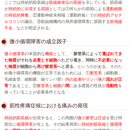
ここでは持続的筋収縮は
筋線維単位の収縮
を示している。筋収縮
が
持続的に出現
する
原因
としては①何らかの原因による
運動細胞
の持続的興奮
、②運動神経末梢端（運動終板）での
持続的アセチ
ルコリン
の漏出、③筋組織機内の局所循環障害に原因する
筋弛緩
不全
、などが想定される。
微小循環障害の成立因子
微小循環系
の本質的な
機能
として、「
脈管系によって
運ばれてき
た物質
がそれを
必要とす細胞
へたどり着き、同時に
不必要になっ
た物質
が細胞から
再び脈管系
へと戻る
」というのがある。そのた
め微小循環系の機能が正常であるためには、①
脈管系
（細動脈、
毛細血管、細動脈、細リンパ管）
内の血液やリンパ液
の
流れが正
常
であること。②
脈管系
と
細胞
の
間
にある礎質の性状が
流動性
を
保っていることが必要条件となる
筋性疼痛症候における痛みの発現
持続的筋収縮
が出現すると、この周囲の
微小脈管
は
圧迫
を受け同
部位に
循環障害
が生じる。その結果局所に
持続的筋収縮
と
循環障