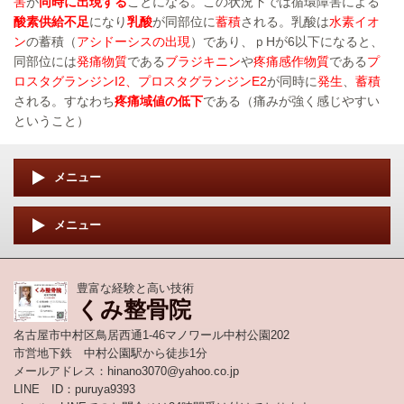
害
が
同時に出現する
ことになる。この状況下では循環障害による
酸素供給不足
になり
乳酸
が同部位に
蓄積
される。乳酸は
水素イオ
ン
の蓄積（
アシドーシスの出現
）であり、ｐHが6以下になると、
同部位には
発痛物質
である
ブラジキニン
や
疼痛感作物質
である
プ
ロスタグランジンI2、プロスタグランジンE2
が同時に
発生
、
蓄積
される。すなわち
疼痛域値の低下
である（痛みが強く感じやすい
ということ）
メニュー
メニュー
豊富な経験と高い技術
くみ整骨院
名古屋市中村区鳥居西通1-46マノワール中村公園202
市営地下鉄 中村公園駅から徒歩1分
メールアドレス：hinano3070@yahoo.co.jp
LINE ID：puruya9393