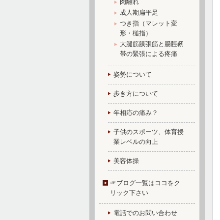
肉離れ
成人期扁平足
つき指（マレット変
形・槌指）
大腿筋膜張筋と腸脛靭
帯の緊張による疼痛
姿勢について
歩き方について
年相応の痛み？
子供のスポーツ、体育授
業レベルの向上
美容体操
☞ブログ一覧はココをク
リック下さい
電話でのお問い合わせ