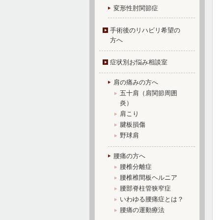
変形性肘関節症
手術後のリハビリ希望の
方へ
症状別お悩み相談室
肩の痛みの方へ
五十肩（肩関節周囲
炎）
肩こり
腱板損傷
野球肩
腰痛の方へ
腰椎分離症
腰椎椎間板ヘルニア
腰部脊柱管狭窄症
いわゆる腰痛症とは？
腰痛の運動療法