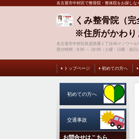
名古屋市中村区で整骨院・整体院をお探しな
くみ整骨院（完
※住所がかわり
名古屋市中村区鳥居西通１丁目46マノワール中
受付時間：
9:00 ～ 19:00（土曜・日曜・祝日
トップページ
初めての方へ
初めての方へ
交通事故
お問合せはこちら