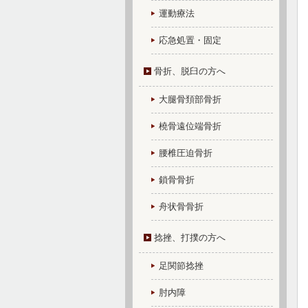
運動療法
応急処置・固定
骨折、脱臼の方へ
大腿骨頚部骨折
橈骨遠位端骨折
腰椎圧迫骨折
鎖骨骨折
舟状骨骨折
捻挫、打撲の方へ
足関節捻挫
肘内障