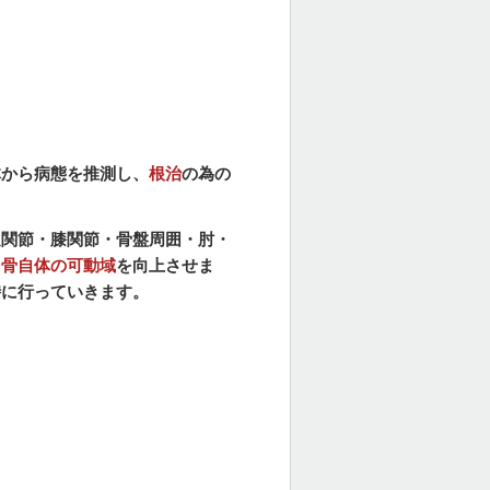
体から病態を推測し、
根治
の為の
足関節・膝関節・骨盤周囲・肘・
、
骨自体の可動域
を向上させま
時に行っていきます。