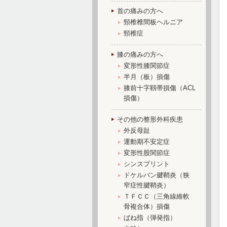
首の痛みの方へ
頸椎椎間板ヘルニア
頸椎症
膝の痛みの方へ
変形性膝関節症
半月（板）損傷
膝前十字靱帯損傷（ACL
損傷）
その他の整形外科疾患
外反母趾
運動期不安定症
変形性股関節症
シンスプリント
ドケルバン腱鞘炎（狭
窄症性腱鞘炎）
ＴＦＣＣ（三角線維軟
骨複合体）損傷
ばね指（弾発指）