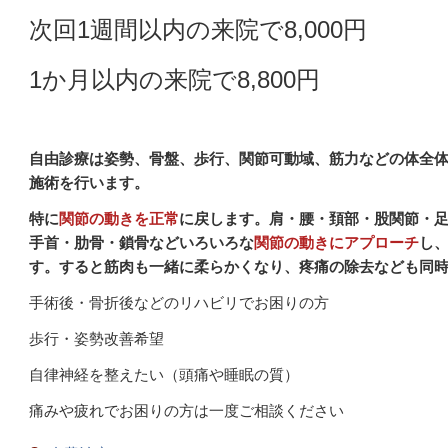
次回1週間以内の来院で8,000円
1か月以内の来院で8,800円
自由診療は姿勢、骨盤、歩行、関節可動域、筋力
などの体全
施術を行います。
特に
関節の動きを正常
に戻します。肩・腰・頚部・股関節・
手首・肋骨・鎖骨などいろいろな
関節の動きにアプローチ
し
す。すると筋肉も一緒に柔らかくなり、疼痛の除去なども同
手術後・骨折後などのリハビリでお困りの方
歩行・姿勢改善希望
自律神経を整えたい（頭痛や睡眠の質）
痛みや疲れでお困りの方は一度ご相談ください