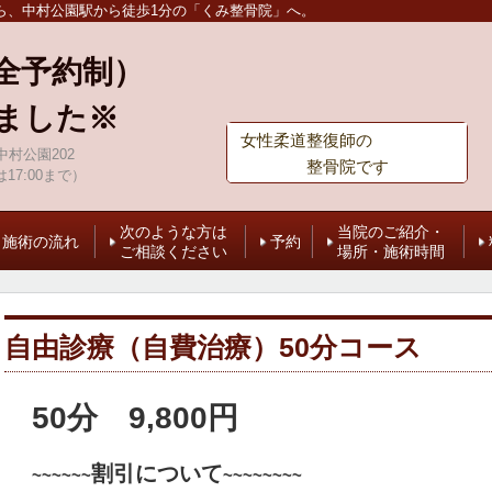
ら、中村公園駅から徒歩1分の「くみ整骨院」へ。
全予約制）
ました※
女性柔道整復師の
村公園202
整骨院です
は17:00まで）
次のような方は
当院のご紹介・
施術の流れ
予約
ご相談ください
場所・施術時間
自由診療（自費治療）50分コース
50分 9,800円
割引について
~~~~~~
~~~~~~~~